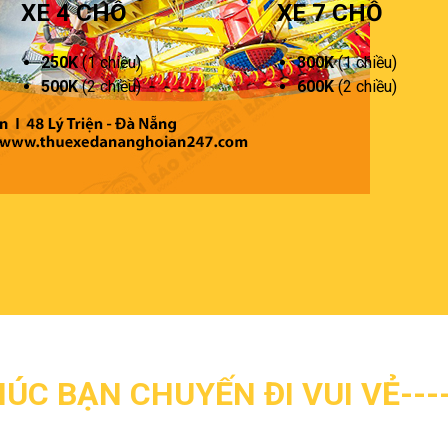
XE 4 CHỖ
XE 7 CHỖ
250K
(1 chiều)
300K
(1 chiều)
500K
(2 chiều)
600K
(2 chiều)
HÚC BẠN CHUYẾN ĐI VUI VẺ---