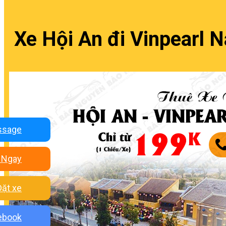
Xe Hội An đi Vinpearl 
ssage
 Ngay
Đặt xe
ebook