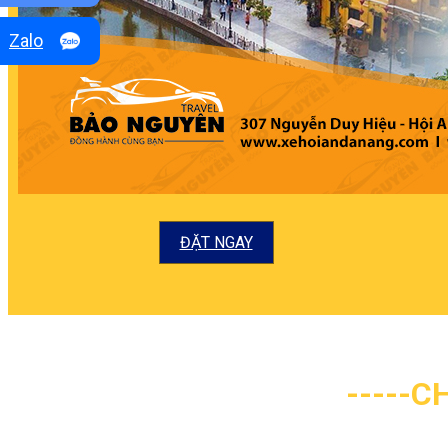
Zalo
ĐẶT NGAY
-----C